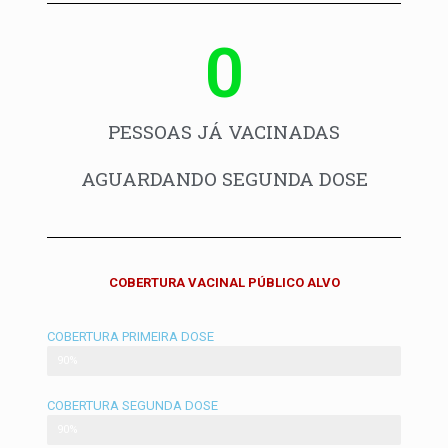
0
PESSOAS JÁ VACINADAS
AGUARDANDO SEGUNDA DOSE
COBERTURA VACINAL PÚBLICO ALVO
COBERTURA PRIMEIRA DOSE
Primeira Dose
90%
COBERTURA SEGUNDA DOSE
Segunda Dose e Dose única
90%