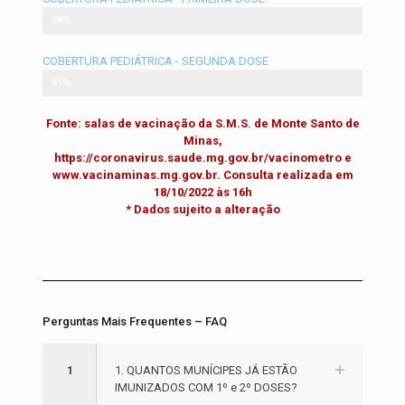
Primeira Dose
78%
COBERTURA PEDIÁTRICA - SEGUNDA DOSE
Primeira Dose
61%
Fonte: salas de vacinação da S.M.S. de Monte Santo de
Minas,
https://coronavirus.saude.mg.gov.br/vacinometro e
www.vacinaminas.mg.gov.br. Consulta realizada em
18/10/2022 às 16h
* Dados sujeito a alteração
Perguntas Mais Frequentes – FAQ
1
1. QUANTOS MUNÍCIPES JÁ ESTÃO
IMUNIZADOS COM 1º e 2º DOSES?