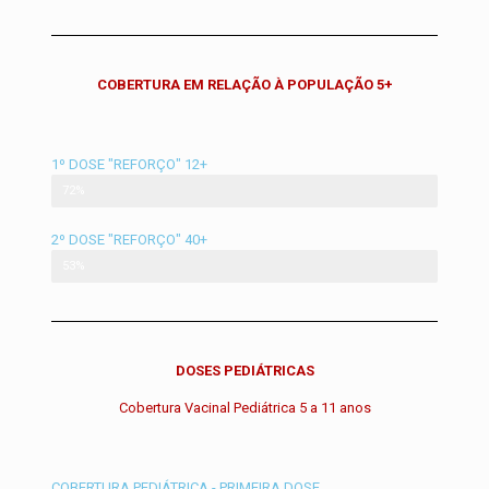
COBERTURA EM RELAÇÃO À POPULAÇÃO 5+
1º DOSE "REFORÇO" 12+
1º DOSE "REFORÇO" 18+
72%
2º DOSE "REFORÇO" 40+
2º DOSE "REFORÇO" 18+
53%
DOSES PEDIÁTRICAS
Cobertura Vacinal Pediátrica 5 a 11 anos
COBERTURA PEDIÁTRICA - PRIMEIRA DOSE