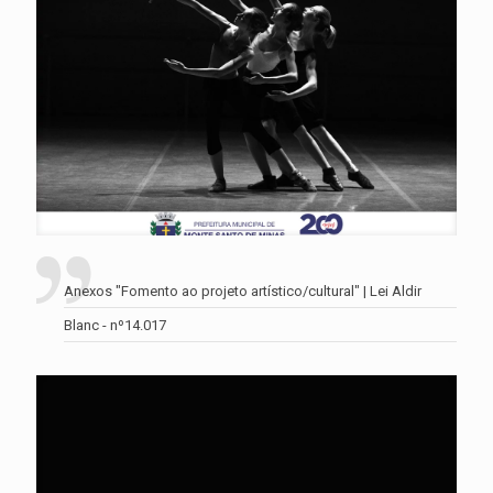
Anexos "Fomento ao projeto artístico/cultural" | Lei Aldir
Blanc - nº14.017