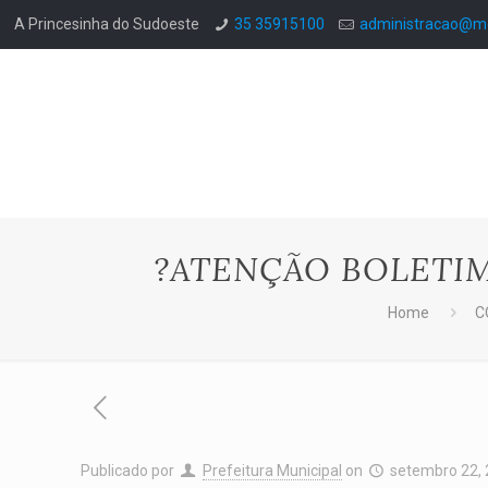
A Princesinha do Sudoeste
35 35915100
administracao@mo
?ATENÇÃO BOLETIM
Home
C
Publicado por
Prefeitura Municipal
on
setembro 22,