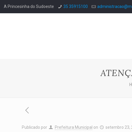
A Princesinha do Sudoeste
35 35915100
administracao@mo
ATENÇ
Publicado por
Prefeitura Municipal
on
setembro 23,