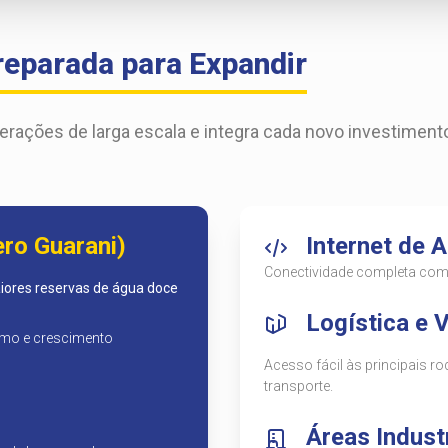
reparada para Expandir
perações de larga escala e integra cada novo investime
ero Guarani)
Internet de A
Conectividade completa com F
iores reservas de água doce
Logística e 
sumo e crescimento
Acesso fácil às principais r
transporte.
Áreas Industr