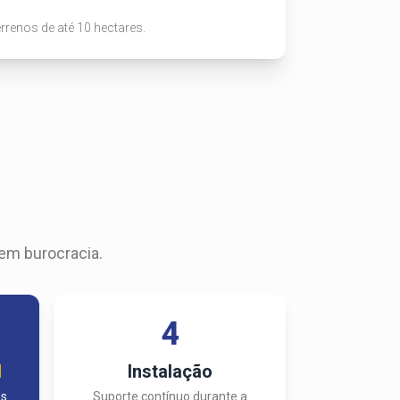
errenos de até 10 hectares.
sem burocracia.
4
l
Instalação
os
Suporte contínuo durante a