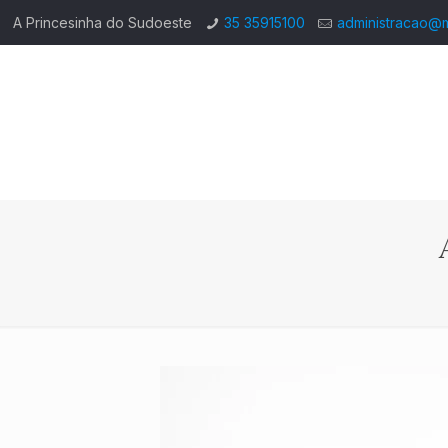
A Princesinha do Sudoeste
35 35915100
administracao@