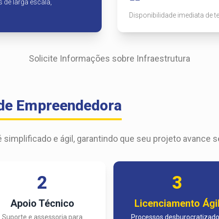
 de larga escala,
Disponibilidade imediata de t
Solicite Informações sobre Infraestrutura
ade Empreendedora
 simplificado e ágil, garantindo que seu projeto avance 
2
3
Apoio Técnico
Licenciamento Ági
Suporte e assessoria para
Processos desburocratizad