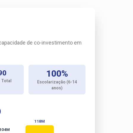
a capacidade de co-investimento em
100%
90
 Total
Escolarização (6-14
anos)
)
118M
104M