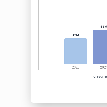
56
42M
2020
202
Crescime