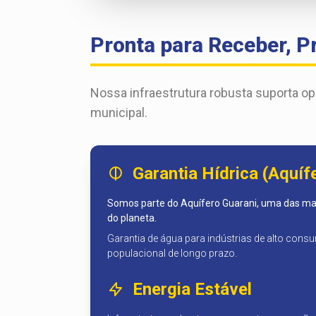
Pronta para Receber, P
Nossa infraestrutura robusta suporta o
municipal.
Garantia Hídrica (Aquíf
Somos parte do Aquífero Guarani, uma das ma
do planeta.
Garantia de água para indústrias de alto con
populacional de longo prazo.
Energia Estável