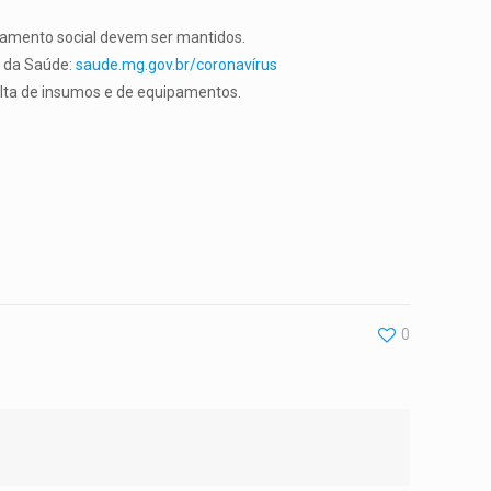
iamento social devem ser mantidos.
o da Saúde:
saude.mg.gov.br/coronavírus
falta de insumos e de equipamentos.
0