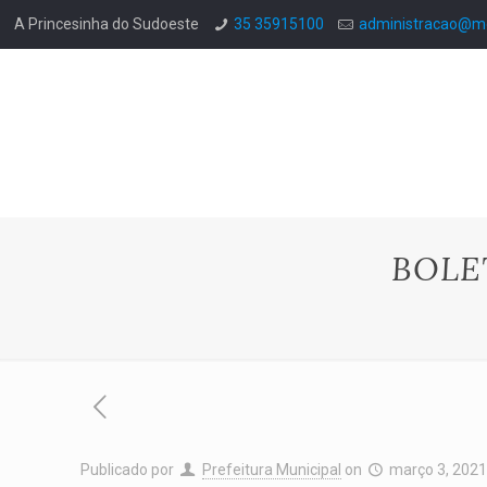
A Princesinha do Sudoeste
35 35915100
administracao@mo
BOLE
Publicado por
Prefeitura Municipal
on
março 3, 202