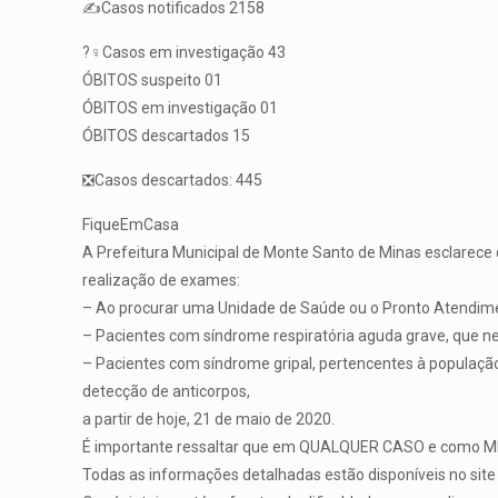
✍️Casos notificados 2158
?️‍♀️Casos em investigação 43
ÓBITOS suspeito 01
ÓBITOS em investigação 01
ÓBITOS descartados 15
❎Casos descartados: 445
FiqueEmCasa
A Prefeitura Municipal de Monte Santo de Minas esclarece q
realização de exames:
– Ao procurar uma Unidade de Saúde ou o Pronto Atendiment
– Pacientes com síndrome respiratória aguda grave, que n
– Pacientes com síndrome gripal, pertencentes à população 
detecção de anticorpos,
a partir de hoje, 21 de maio de 2020.
É importante ressaltar que em QUALQUER CASO e como MEDI
Todas as informações detalhadas estão disponíveis no site