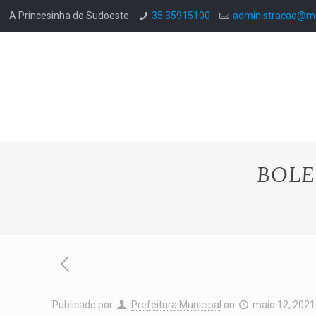
A Princesinha do Sudoeste
35 35915100
administracao@mo
BOLE
Publicado por
Prefeitura Municipal
on
maio 12, 2021