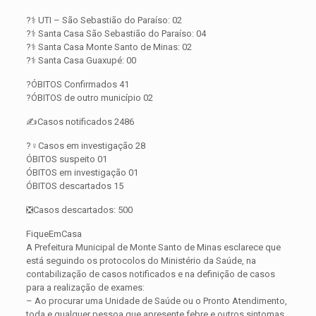
?‍⚕️ UTI – São Sebastião do Paraíso: 02
?‍⚕️ Santa Casa São Sebastião do Paraíso: 04
?‍⚕️ Santa Casa Monte Santo de Minas: 02
?‍⚕️ Santa Casa Guaxupé: 00
?ÓBITOS Confirmados 41
?ÓBITOS de outro município 02
✍️Casos notificados 2486
?️‍♀️Casos em investigação 28
ÓBITOS suspeito 01
ÓBITOS em investigação 01
ÓBITOS descartados 15
❎Casos descartados: 500
FiqueEmCasa
A Prefeitura Municipal de Monte Santo de Minas esclarece que
está seguindo os protocolos do Ministério da Saúde, na
contabilização de casos notificados e na definição de casos
para a realização de exames:
– Ao procurar uma Unidade de Saúde ou o Pronto Atendimento,
toda e qualquer pessoa que apresente febre e outros sintomas