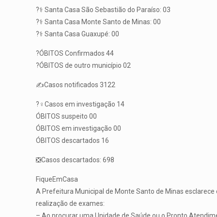
?‍⚕️ Santa Casa São Sebastião do Paraíso: 03
?‍⚕️ Santa Casa Monte Santo de Minas: 00
?‍⚕️ Santa Casa Guaxupé: 00
?ÓBITOS Confirmados 44
?ÓBITOS de outro município 02
✍️Casos notificados 3122
?️‍♀️Casos em investigação 14
ÓBITOS suspeito 00
ÓBITOS em investigação 00
ÓBITOS descartados 16
❎Casos descartados: 698
FiqueEmCasa
A Prefeitura Municipal de Monte Santo de Minas esclarece q
realização de exames:
– Ao procurar uma Unidade de Saúde ou o Pronto Atendiment