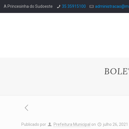
A Princesinha do Sudoeste
35 35915100
administracao@mo
BOLE
Publicado por
Prefeitura Municipal
on
julho 26, 2021