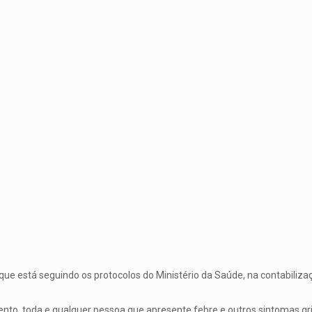
ue está seguindo os protocolos do Ministério da Saúde, na contabilizaç
o, toda e qualquer pessoa que apresente febre e outros sintomas grip