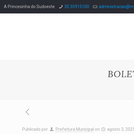
A Princesinha do Sudoeste
35 35915100
administracao@mo
BOLE
Publicado por
Prefeitura Municipal
on
agosto 3, 202