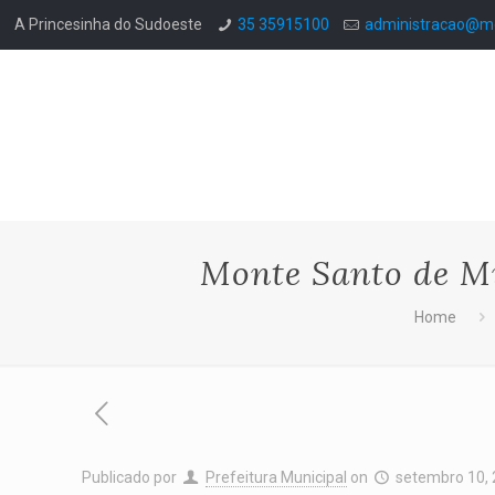
A Princesinha do Sudoeste
35 35915100
administracao@mo
Monte Santo de Mi
Home
Publicado por
Prefeitura Municipal
on
setembro 10,