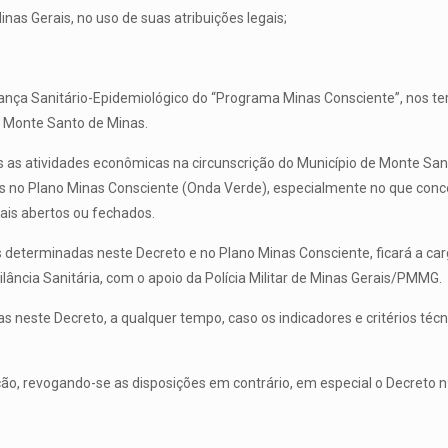
nas Gerais, no uso de suas atribuições legais;
nça Sanitário-Epidemiológico do “Programa Minas Consciente”, nos te
e Monte Santo de Minas.
 as atividades econômicas na circunscrição do Município de Monte Santo
s no Plano Minas Consciente (Onda Verde), especialmente no que conce
ais abertos ou fechados.
eterminadas neste Decreto e no Plano Minas Consciente, ficará a cargo
lância Sanitária, com o apoio da Polícia Militar de Minas Gerais/PMMG.
s neste Decreto, a qualquer tempo, caso os indicadores e critérios téc
ção, revogando-se as disposições em contrário, em especial o Decreto 