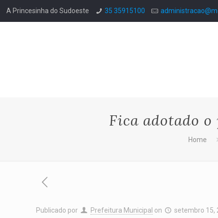
A Princesinha do Sudoeste
35 35915100
administracao@mo
Fica adotado 
Home
Publicado por
Prefeitura Municipal
on
setembro 15,