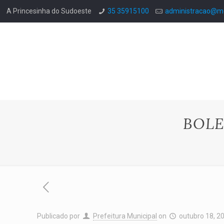
A Princesinha do Sudoeste
35 35915100
administracao@mo
BOLE
Publicado por
Prefeitura Municipal
on
outubro 18, 2