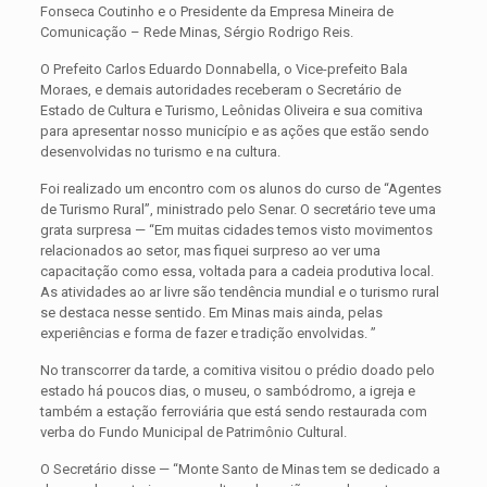
Fonseca Coutinho e o Presidente da Empresa Mineira de
Comunicação – Rede Minas, Sérgio Rodrigo Reis.
O Prefeito Carlos Eduardo Donnabella, o Vice-prefeito Bala
Moraes, e demais autoridades receberam o Secretário de
Estado de Cultura e Turismo, Leônidas Oliveira e sua comitiva
para apresentar nosso município e as ações que estão sendo
desenvolvidas no turismo e na cultura.
Foi realizado um encontro com os alunos do curso de “Agentes
de Turismo Rural”, ministrado pelo Senar. O secretário teve uma
grata surpresa — “Em muitas cidades temos visto movimentos
relacionados ao setor, mas fiquei surpreso ao ver uma
capacitação como essa, voltada para a cadeia produtiva local.
As atividades ao ar livre são tendência mundial e o turismo rural
se destaca nesse sentido. Em Minas mais ainda, pelas
experiências e forma de fazer e tradição envolvidas. ”
No transcorrer da tarde, a comitiva visitou o prédio doado pelo
estado há poucos dias, o museu, o sambódromo, a igreja e
também a estação ferroviária que está sendo restaurada com
verba do Fundo Municipal de Patrimônio Cultural.
O Secretário disse — “Monte Santo de Minas tem se dedicado a