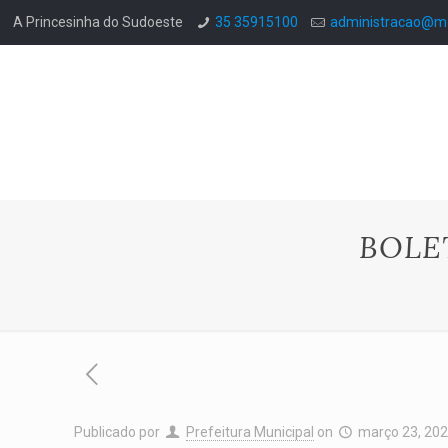
A Princesinha do Sudoeste
35 35915100
administracao@mo
BOLE
Publicado por
Prefeitura Municipal
on
março 23, 20