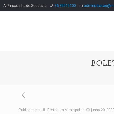
A Princesinha do Sudoeste
35 35915100
administracao@mo
BOLE
Publicado por
Prefeitura Municipal
on
junho 20, 202