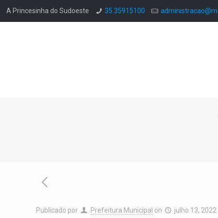
A Princesinha do Sudoeste
35 35915100
administracao@mo
Publicado por
Prefeitura Municipal
on
julho 13, 2022