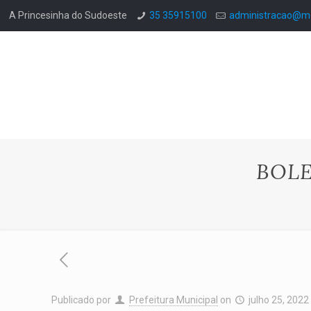
A Princesinha do Sudoeste
35 35915100
administracao@mo
BOLE
Publicado por
Prefeitura Municipal
on
julho 25, 2022