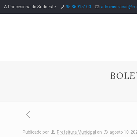
A Princesinha do Sudoeste
35 35915100
administracao@mo
BOLE
Publicado por
Prefeitura Municipal
on
agosto 10, 20