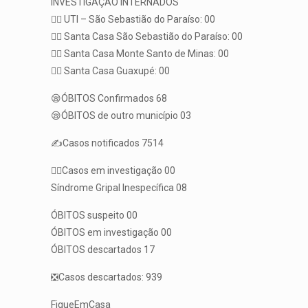
INVESTIGAÇÃO INTERNADOS
👨‍⚕️ UTI – São Sebastião do Paraíso: 00
👨‍⚕️ Santa Casa São Sebastião do Paraíso: 00
👨‍⚕️ Santa Casa Monte Santo de Minas: 00
👨‍⚕️ Santa Casa Guaxupé: 00
😪ÓBITOS Confirmados 68
😪ÓBITOS de outro município 03
✍️Casos notificados 7514
🕵️‍♀️Casos em investigação 00
Síndrome Gripal Inespecífica 08
ÓBITOS suspeito 00
ÓBITOS em investigação 00
ÓBITOS descartados 17
❎Casos descartados: 939
FiqueEmCasa