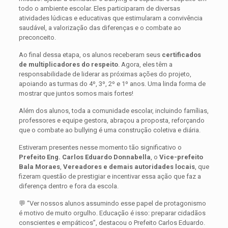
todo o ambiente escolar. Eles participaram de diversas
atividades lúdicas e educativas que estimularam a convivência
saudável, a valorização das diferenças e o combate ao
preconceito.
Ao final dessa etapa, os alunos receberam seus
certificados
de multiplicadores do respeito
. Agora, eles têm a
responsabilidade de liderar as próximas ações do projeto,
apoiando as turmas do 4º, 3º, 2º e 1º anos. Uma linda forma de
mostrar que juntos somos mais fortes!
Além dos alunos, toda a comunidade escolar, incluindo famílias,
professores e equipe gestora, abraçou a proposta, reforçando
que o combate ao bullying é uma construção coletiva e diária.
Estiveram presentes nesse momento tão significativo o
Prefeito Eng. Carlos Eduardo Donnabella
, o
Vice-prefeito
Bala Moraes
,
Vereadores e demais autoridades locais
, que
fizeram questão de prestigiar e incentivar essa ação que faz a
diferença dentro e fora da escola.
💬 “Ver nossos alunos assumindo esse papel de protagonismo
é motivo de muito orgulho. Educação é isso: preparar cidadãos
conscientes e empáticos”, destacou o Prefeito Carlos Eduardo.