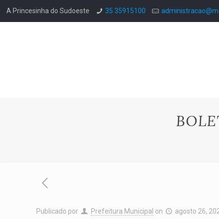
A Princesinha do Sudoeste
35 35915100
administracao@mo
BOLE
Publicado por
Prefeitura Municipal
on
agosto 26, 20