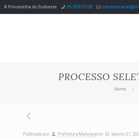
A Princesinha do Sudoeste
35 35915100
administracao@mo
PROCESSO SELE
Home
Publicado por
Prefeitura Municipal
on
agosto 27, 20