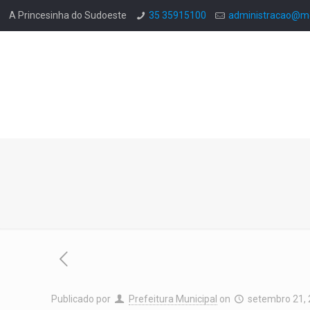
A Princesinha do Sudoeste
35 35915100
administracao@mo
Publicado por
Prefeitura Municipal
on
setembro 21,