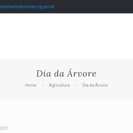
ntesantodeminas.mg.gov.br
Dia da Árvore
Home
Agricultura
Dia da Árvore
 2021