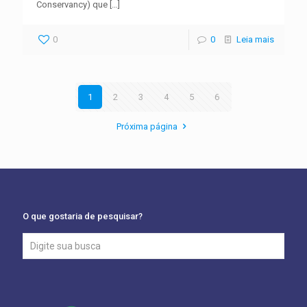
Conservancy) que
[…]
0
0
Leia mais
1
2
3
4
5
6
Próxima página
O que gostaria de pesquisar?