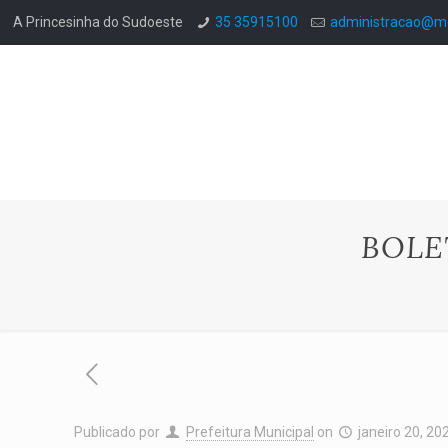
A Princesinha do Sudoeste
35 35915100
administracao@mo
BOLE
Publicado por
Prefeitura Municipal
on
janeiro 20, 20