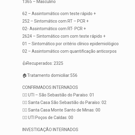
1365 – Masculino
62 – Assintomático com teste rápido +
252 – Sintomático com RT – PCR +
02- Assintomático com RT- PCR +
2624 – Sintomático com com teste rápido +
01 – Sintomático por critério clínico epidemiológico
02 – Assintomático com quantificação anticorpos
👍Recuperados: 2325
🏠Tratamento domiciliar:556
CONFIRMADOS INTERNADOS
👨‍⚕️ UTI – São Sebastião do Paraíso: 01
👨‍⚕️ Santa Casa São Sebastião do Paraíso: 02
👨‍⚕️ Santa Casa Monte Santo de Minas: 00
👨‍⚕️ UTI Poços de Caldas: 00
INVESTIGAÇÃO INTERNADOS