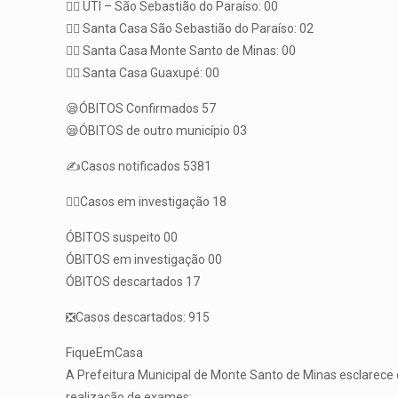
👨‍⚕️ UTI – São Sebastião do Paraíso: 00
👨‍⚕️ Santa Casa São Sebastião do Paraíso: 02
👨‍⚕️ Santa Casa Monte Santo de Minas: 00
👨‍⚕️ Santa Casa Guaxupé: 00
😪ÓBITOS Confirmados 57
😪ÓBITOS de outro município 03
✍️Casos notificados 5381
🕵️‍♀️Casos em investigação 18
ÓBITOS suspeito 00
ÓBITOS em investigação 00
ÓBITOS descartados 17
❎Casos descartados: 915
FiqueEmCasa
A Prefeitura Municipal de Monte Santo de Minas esclarece q
realização de exames: