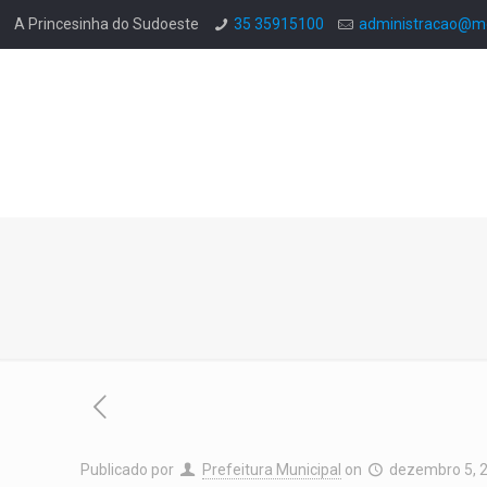
A Princesinha do Sudoeste
35 35915100
administracao@mo
Publicado por
Prefeitura Municipal
on
dezembro 5, 