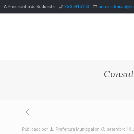
A Princesinha do Sudoeste
35 35915100
administracao@mo
Consul
Publicado por
Prefeitura Municipal
on
setembro 19,