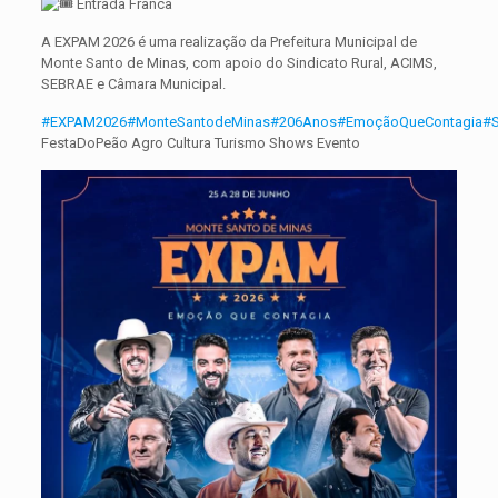
Entrada Franca
A EXPAM 2026 é uma realização da Prefeitura Municipal de
Monte Santo de Minas, com apoio do Sindicato Rural, ACIMS,
SEBRAE e Câmara Municipal.
#EXPAM2026
#MonteSantodeMinas
#206Anos
#EmoçãoQueContagia
#S
FestaDoPeão Agro Cultura Turismo Shows Evento