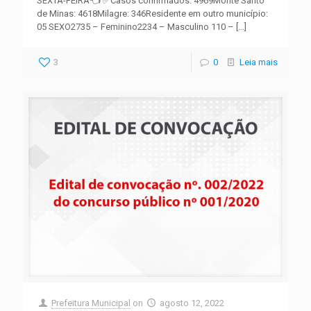
SEXTA-FEIRA👈 ✅Casos confirmados: 4969Monte Santo
de Minas: 4618Milagre: 346Residente em outro município:
05 SEXO2735 – Feminino2234 – Masculino 110 –
[…]
3
0
Leia mais
Prefeitura Municipal
on
agosto 12, 2022