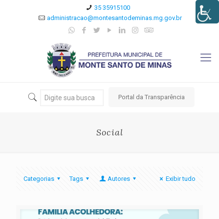
35 35915100
administracao@montesantodeminas.mg.gov.br
Portal da Transparência
Social
Categorias
Tags
Autores
Exibir tudo