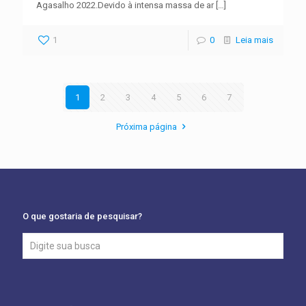
Agasalho 2022.Devido à intensa massa de ar
[…]
1
0
Leia mais
1
2
3
4
5
6
7
Próxima página
O que gostaria de pesquisar?