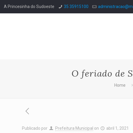
A Princesinha do Sudoeste
35 35915100
administracao@mo
O feriado de 
Home
Publicado por
Prefeitura Municipal
on
abril 1, 2021