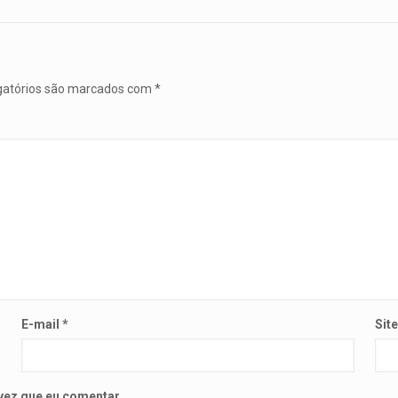
gatórios são marcados com
*
E-mail
*
Sit
vez que eu comentar.