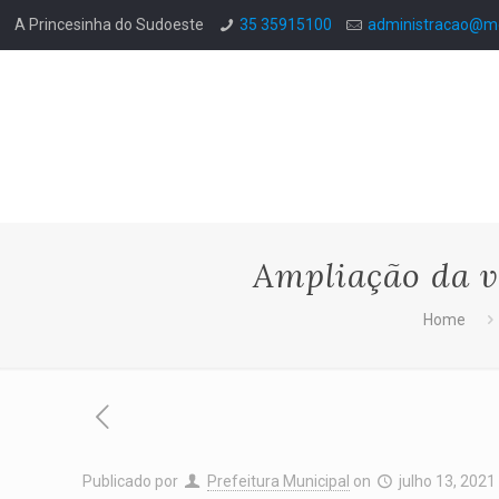
A Princesinha do Sudoeste
35 35915100
administracao@mo
Ampliação da v
Home
Publicado por
Prefeitura Municipal
on
julho 13, 2021