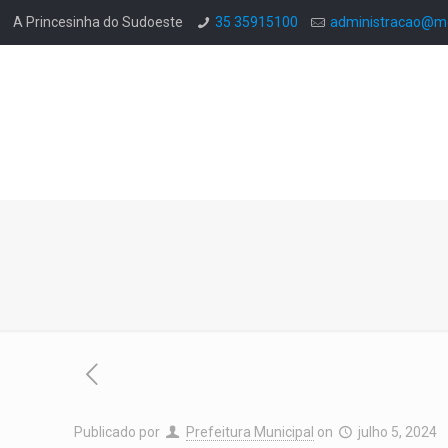
A Princesinha do Sudoeste
35 35915100
administracao@mo
Publicado por
Prefeitura Municipal
on
julho 5, 2024