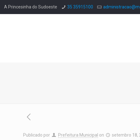
A Princesinha do Sudoeste
35 35915100
administracao@mo
Publicado por
Prefeitura Municipal
on
setembro 18,