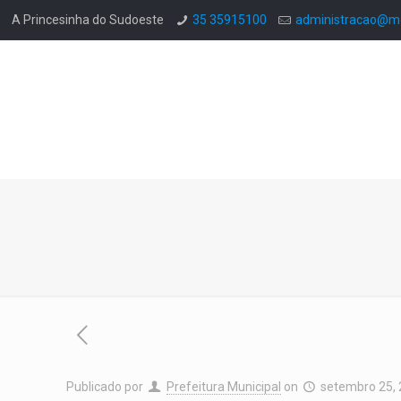
A Princesinha do Sudoeste
35 35915100
administracao@mo
Publicado por
Prefeitura Municipal
on
setembro 25,