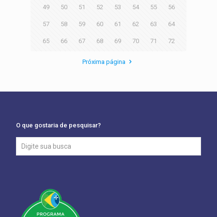
49
50
51
52
53
54
55
56
57
58
59
60
61
62
63
64
65
66
67
68
69
70
71
72
Próxima página
O que gostaria de pesquisar?