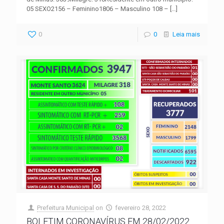
05 SEXO2156 – Feminino1806 – Masculino 108 –
[…]
0
0
Leia mais
Prefeitura Municipal
on
fevereiro 28, 2022
BOLETIM CORONAVÍRUS EM 28/02/2022