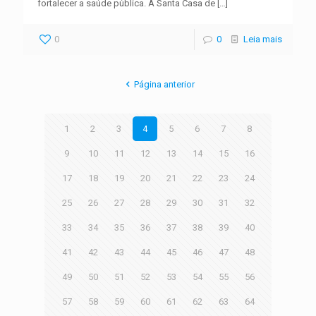
fortalecer a saúde pública. A Santa Casa de
[…]
0
0
Leia mais
Página anterior
1
2
3
4
5
6
7
8
9
10
11
12
13
14
15
16
17
18
19
20
21
22
23
24
25
26
27
28
29
30
31
32
33
34
35
36
37
38
39
40
41
42
43
44
45
46
47
48
49
50
51
52
53
54
55
56
57
58
59
60
61
62
63
64