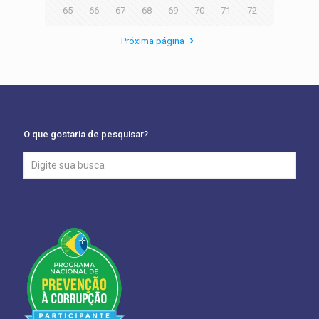
65
66
67
68
69
70
71
72
Próxima página
O que gostaria de pesquisar?