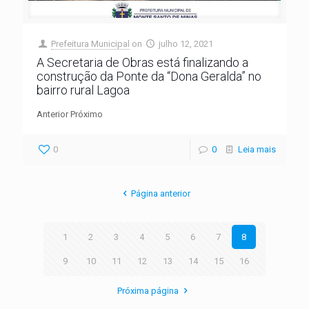
Prefeitura Municipal
on
julho 12, 2021
A Secretaria de Obras está finalizando a
construção da Ponte da “Dona Geralda” no
bairro rural Lagoa
Anterior Próximo
0
0
Leia mais
Página anterior
1
2
3
4
5
6
7
8
9
10
11
12
13
14
15
16
Próxima página