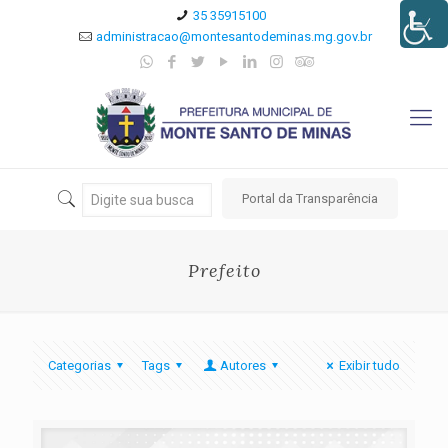
35 35915100
administracao@montesantodeminas.mg.gov.br
Portal da Transparência
Prefeito
Categorias
Tags
Autores
Exibir tudo