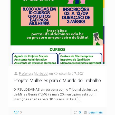
Prefeitura Municipal
on
setembro 7, 2021
Projeto Mulheres para o Mundo do Trabalho
O IFSULDEMINAS em parceria com o Tribunal de Justiça
de Minas Gerais (TJMG) e mais 20 municípios está com
inscrições abertas para 10 cursos FIC EaD
[…]
0
0
Leia mais