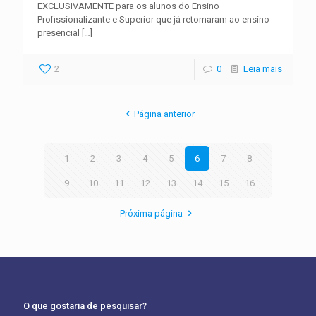
EXCLUSIVAMENTE para os alunos do Ensino
Profissionalizante e Superior que já retornaram ao ensino
presencial
[…]
2
0
Leia mais
Página anterior
1
2
3
4
5
6
7
8
9
10
11
12
13
14
15
16
Próxima página
O que gostaria de pesquisar?