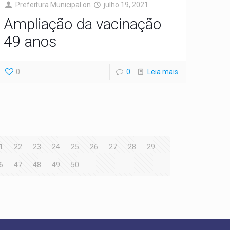
Prefeitura Municipal
on
julho 19, 2021
Ampliação da vacinação
49 anos
0
0
Leia mais
1
22
23
24
25
26
27
28
29
6
47
48
49
50