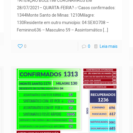
?ATENÇÃO BOLETIM CORONAVÍRUS EM
28/07/2021– QUARTA-FEIRA? ✅Casos confirmados:
1344Monte Santo de Minas: 1210Milagre:
130Residente em outro município: 04 SEXO708 –
Feminino636 – Masculino 59 – Assintomático
[…]
0
0
Leia mais