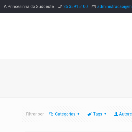
A Princesinha do Sudoeste
35 35915100
administracao@mo
Filtrar por
Categorias
Tags
Autore