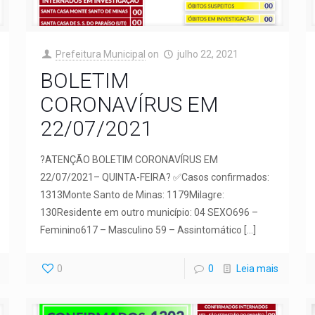
Prefeitura Municipal
on
julho 22, 2021
BOLETIM
CORONAVÍRUS EM
22/07/2021
?ATENÇÃO BOLETIM CORONAVÍRUS EM
22/07/2021– QUINTA-FEIRA? ✅Casos confirmados:
1313Monte Santo de Minas: 1179Milagre:
130Residente em outro município: 04 SEXO696 –
Feminino617 – Masculino 59 – Assintomático
[…]
0
0
Leia mais