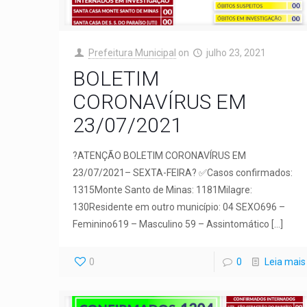
Prefeitura Municipal
on
julho 23, 2021
BOLETIM
CORONAVÍRUS EM
23/07/2021
?ATENÇÃO BOLETIM CORONAVÍRUS EM
23/07/2021– SEXTA-FEIRA? ✅Casos confirmados:
1315Monte Santo de Minas: 1181Milagre:
130Residente em outro município: 04 SEXO696 –
Feminino619 – Masculino 59 – Assintomático
[…]
0
0
Leia mais