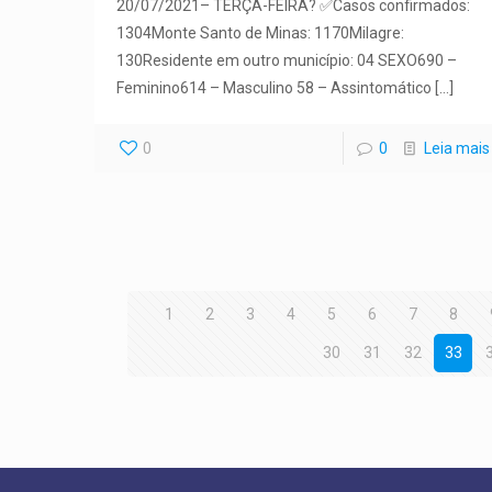
20/07/2021– TERÇA-FEIRA? ✅Casos confirmados:
1304Monte Santo de Minas: 1170Milagre:
130Residente em outro município: 04 SEXO690 –
Feminino614 – Masculino 58 – Assintomático
[…]
0
0
Leia mais
1
2
3
4
5
6
7
8
30
31
32
33