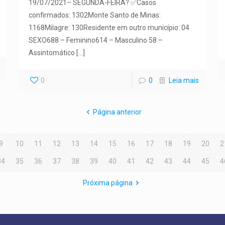
19/07/2021– SEGUNDA-FEIRA? ✅Casos
confirmados: 1302Monte Santo de Minas:
1168Milagre: 130Residente em outro município: 04
SEXO688 – Feminino614 – Masculino 58 –
Assintomático
[…]
0
0
Leia mais
Página anterior
9
10
11
12
13
14
15
16
17
18
19
20
2
34
35
36
37
38
39
40
41
42
43
44
45
4
Próxima página