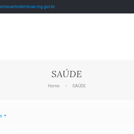
ntesantodeminas.mg.gov.br
SAÚDE
Home
SAÚDE
s