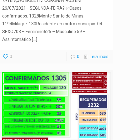
?ATENÇÃO BOLETIM CORONAVÍRUS EM
26/07/2021– SEGUNDA-FEIRA? ✅Casos
confirmados: 1328Monte Santo de Minas:
1194Milagre: 130Residente em outro município: 04
SEXO703 – Feminino625 – Masculino 59 –
Assintomático
[…]
0
0
Leia mais