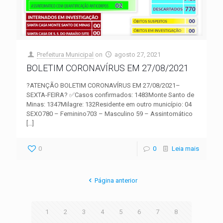
Prefeitura Municipal
on
agosto 27, 2021
BOLETIM CORONAVÍRUS EM 27/08/2021
?ATENÇÃO BOLETIM CORONAVÍRUS EM 27/08/2021–
SEXTA-FEIRA? ✅Casos confirmados: 1483Monte Santo de
Minas: 1347Milagre: 132Residente em outro município: 04
SEXO780 – Feminino703 – Masculino 59 – Assintomático
[…]
0
0
Leia mais
Página anterior
1
2
3
4
5
6
7
8