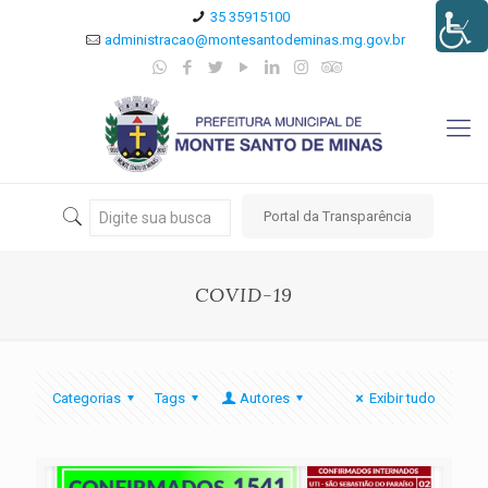
35 35915100
administracao@montesantodeminas.mg.gov.br
Portal da Transparência
COVID-19
Categorias
Tags
Autores
Exibir tudo