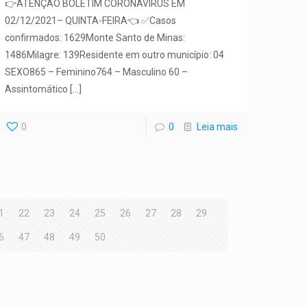
👉ATENÇÃO BOLETIM CORONAVÍRUS EM
02/12/2021– QUINTA-FEIRA👈 ✅Casos
confirmados: 1629Monte Santo de Minas:
1486Milagre: 139Residente em outro município: 04
SEXO865 – Feminino764 – Masculino 60 –
Assintomático
[…]
0
0
Leia mais
1
22
23
24
25
26
27
28
29
6
47
48
49
50