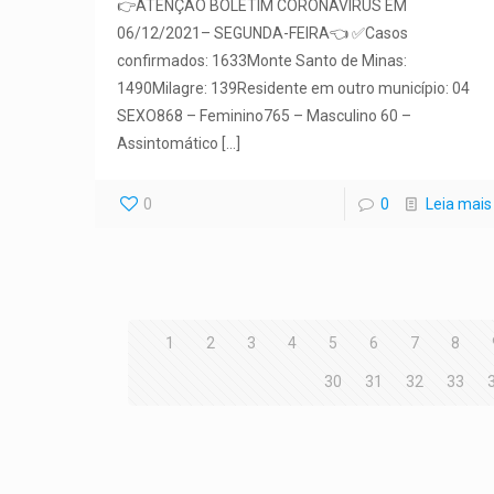
👉ATENÇÃO BOLETIM CORONAVÍRUS EM
06/12/2021– SEGUNDA-FEIRA👈 ✅Casos
confirmados: 1633Monte Santo de Minas:
1490Milagre: 139Residente em outro município: 04
SEXO868 – Feminino765 – Masculino 60 –
Assintomático
[…]
0
0
Leia mais
1
2
3
4
5
6
7
8
30
31
32
33