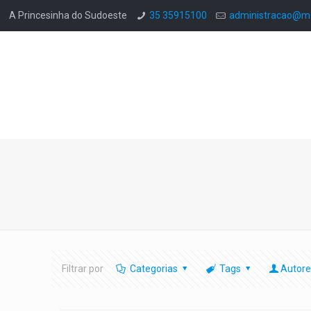
A Princesinha do Sudoeste
35 35915100
administracao@mo
Filtrar por
Categorias
Tags
Autore