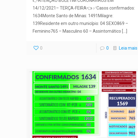
👉ATENÇÃO BOLETIM CORONAVÍRUS EM
14/12/2021– TERÇA-FEIRA👈 ✅Casos confirmados:
1634Monte Santo de Minas: 1491Milagre:
139Residente em outro município: 04 SEXO869 –
Feminino765 – Masculino 60 – Assintomático
[…]
0
0
Leia mais