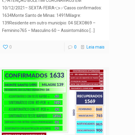
👉ATENÇÃO BOLETIM CORONAVÍRUS EM
10/12/2021– SEXTA-FEIRA👈 ✅Casos confirmados:
1634Monte Santo de Minas: 1491Milagre:
139Residente em outro município: 04 SEXO869 –
Feminino765 – Masculino 60 – Assintomático
[…]
0
0
Leia mais