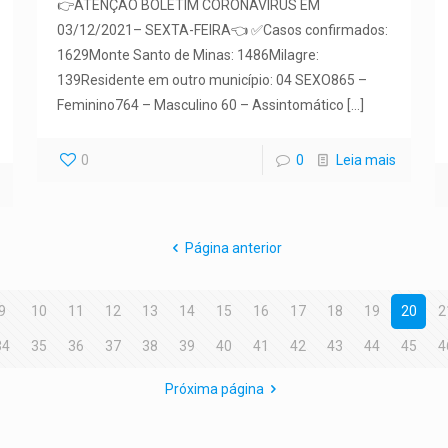
👉ATENÇÃO BOLETIM CORONAVÍRUS EM
03/12/2021– SEXTA-FEIRA👈 ✅Casos confirmados:
1629Monte Santo de Minas: 1486Milagre:
139Residente em outro município: 04 SEXO865 –
Feminino764 – Masculino 60 – Assintomático
[…]
0
0
Leia mais
Página anterior
9
10
11
12
13
14
15
16
17
18
19
20
2
34
35
36
37
38
39
40
41
42
43
44
45
4
Próxima página