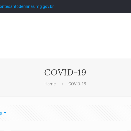
ntesantodeminas.mg.gov.br
COVID-19
Home
COVID-19
s