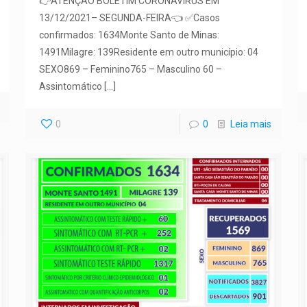
👉ATENÇÃO BOLETIM CORONAVÍRUS EM
13/12/2021– SEGUNDA-FEIRA👈 ✅Casos
confirmados: 1634Monte Santo de Minas:
1491Milagre: 139Residente em outro município: 04
SEXO869 – Feminino765 – Masculino 60 –
Assintomático
[…]
0
0
Leia mais