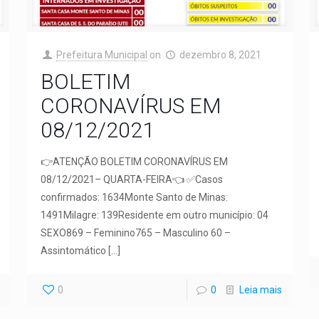
Prefeitura Municipal
on
dezembro 8, 2021
BOLETIM
CORONAVÍRUS EM
08/12/2021
👉ATENÇÃO BOLETIM CORONAVÍRUS EM
08/12/2021– QUARTA-FEIRA👈 ✅Casos
confirmados: 1634Monte Santo de Minas:
1491Milagre: 139Residente em outro município: 04
SEXO869 – Feminino765 – Masculino 60 –
Assintomático
[…]
0
0
Leia mais