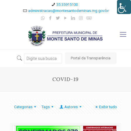
35 35915100
administracao@montesantodeminas.mg.gov.br
Portal da Transparência
COVID-19
Categorias
Tags
Autores
Exibir tudo