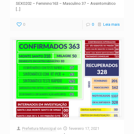
SEXO202 – Feminino163 – Masculino 37 – Assintomático
[…]
0
0
Leia mais
Prefeitura Municipal
on
fevereiro 17, 2021