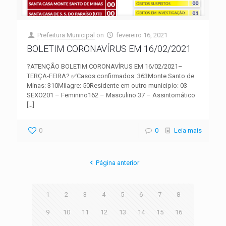
Prefeitura Municipal
on
fevereiro 16, 2021
BOLETIM CORONAVÍRUS EM 16/02/2021
?ATENÇÃO BOLETIM CORONAVÍRUS EM 16/02/2021–
TERÇA-FEIRA? ✅Casos confirmados: 363Monte Santo de
Minas: 310Milagre: 50Residente em outro município: 03
SEXO201 – Feminino162 – Masculino 37 – Assintomático
[…]
0
0
Leia mais
Página anterior
1
2
3
4
5
6
7
8
9
10
11
12
13
14
15
16