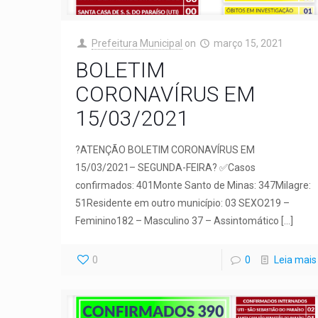
Prefeitura Municipal
on
março 15, 2021
BOLETIM
CORONAVÍRUS EM
15/03/2021
?ATENÇÃO BOLETIM CORONAVÍRUS EM
15/03/2021– SEGUNDA-FEIRA? ✅Casos
confirmados: 401Monte Santo de Minas: 347Milagre:
51Residente em outro município: 03 SEXO219 –
Feminino182 – Masculino 37 – Assintomático
[…]
0
0
Leia mais