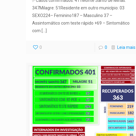
✅Casos confirmados: 411Monte Santo de Minas:
347Milagre: 51Residente em outro município: 03
SEXO224– Feminino187 – Masculino 37 –
Assintomático com teste rápido +69 – Sintomático
com
[…]
0
0
Leia mais