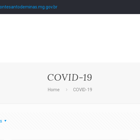
ntesantodeminas.mg.gov.br
COVID-19
Home
COVID-19
s