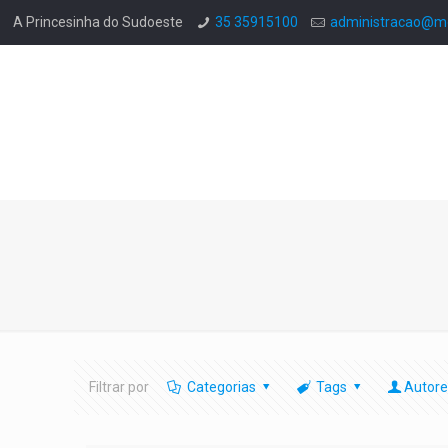
A Princesinha do Sudoeste
35 35915100
administracao@mo
Filtrar por
Categorias
Tags
Autore