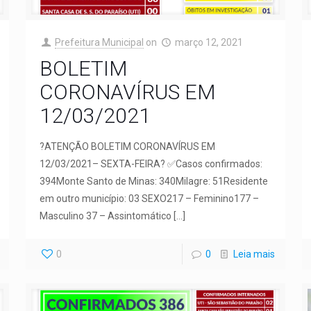
Prefeitura Municipal
on
março 12, 2021
BOLETIM
CORONAVÍRUS EM
12/03/2021
?ATENÇÃO BOLETIM CORONAVÍRUS EM
12/03/2021– SEXTA-FEIRA? ✅Casos confirmados:
394Monte Santo de Minas: 340Milagre: 51Residente
em outro município: 03 SEXO217 – Feminino177 –
Masculino 37 – Assintomático
[…]
0
0
Leia mais