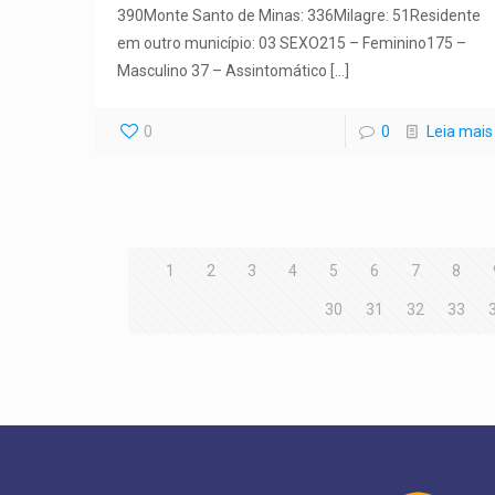
390Monte Santo de Minas: 336Milagre: 51Residente
em outro município: 03 SEXO215 – Feminino175 –
Masculino 37 – Assintomático
[…]
0
0
Leia mais
1
2
3
4
5
6
7
8
30
31
32
33