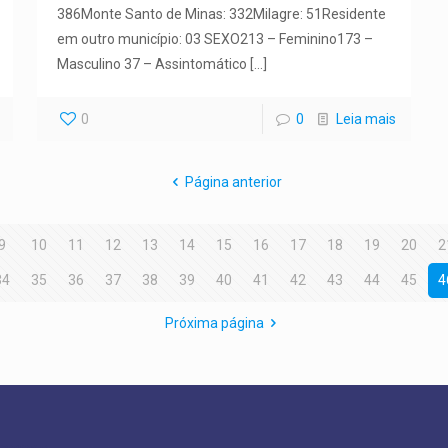
386Monte Santo de Minas: 332Milagre: 51Residente
em outro município: 03 SEXO213 – Feminino173 –
Masculino 37 – Assintomático
[…]
0
0
Leia mais
Página anterior
9
10
11
12
13
14
15
16
17
18
19
20
2
34
35
36
37
38
39
40
41
42
43
44
45
4
Próxima página