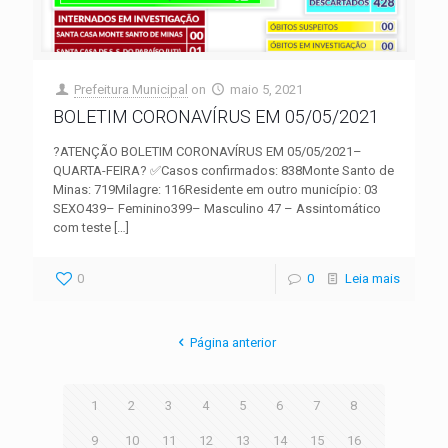
Prefeitura Municipal
on
maio 5, 2021
BOLETIM CORONAVÍRUS EM 05/05/2021
?ATENÇÃO BOLETIM CORONAVÍRUS EM 05/05/2021–
QUARTA-FEIRA? ✅Casos confirmados: 838Monte Santo de
Minas: 719Milagre: 116Residente em outro município: 03
SEXO439– Feminino399– Masculino 47 – Assintomático
com teste
[…]
0
0
Leia mais
Página anterior
1
2
3
4
5
6
7
8
9
10
11
12
13
14
15
16