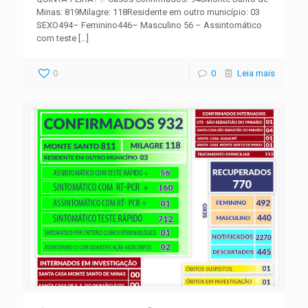
Minas: 819Milagre: 118Residente em outro município: 03
SEXO494– Feminino446– Masculino 56 – Assintomático
com teste
[…]
0
0
Leia mais