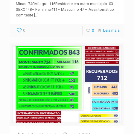
Minas: 740Milagre: 116Residente em outro município: 03
SEXO448– Feminino411– Masculino 47 – Assintomático
com teste
[…]
0
0
Leia mais