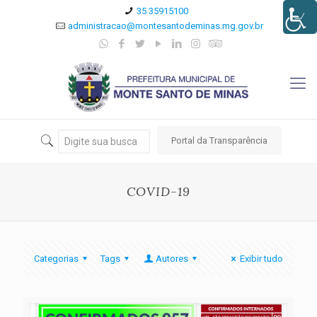
35 35915100
administracao@montesantodeminas.mg.gov.br
Portal da Transparência
COVID-19
Categorias
Tags
Autores
Exibir tudo