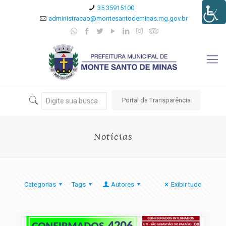
35 35915100
administracao@montesantodeminas.mg.gov.br
Portal da Transparência
Notícias
Categorias
Tags
Autores
Exibir tudo