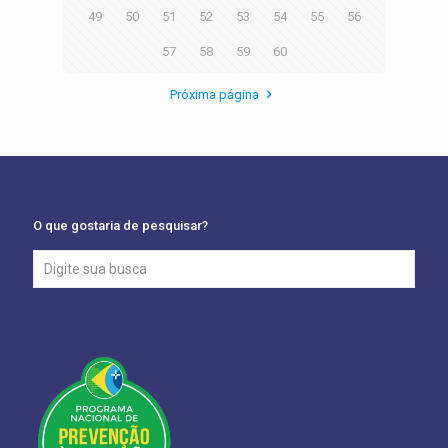
49
50
51
52
53
54
55
56
57
58
59
60
Próxima página
O que gostaria de pesquisar?