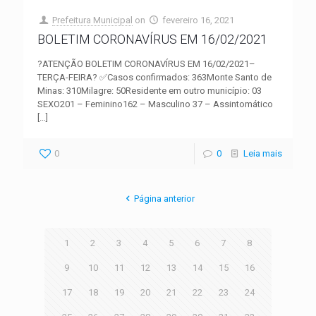
Prefeitura Municipal
on
fevereiro 16, 2021
BOLETIM CORONAVÍRUS EM 16/02/2021
?ATENÇÃO BOLETIM CORONAVÍRUS EM 16/02/2021–
TERÇA-FEIRA? ✅Casos confirmados: 363Monte Santo de
Minas: 310Milagre: 50Residente em outro município: 03
SEXO201 – Feminino162 – Masculino 37 – Assintomático
[…]
0
0
Leia mais
Página anterior
1
2
3
4
5
6
7
8
9
10
11
12
13
14
15
16
17
18
19
20
21
22
23
24