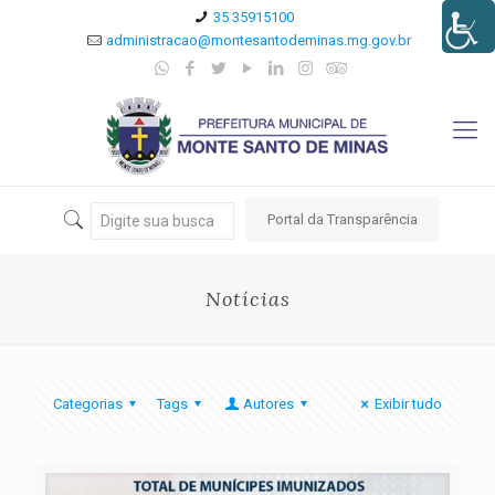
35 35915100
administracao@montesantodeminas.mg.gov.br
Portal da Transparência
Notícias
Categorias
Tags
Autores
Exibir tudo