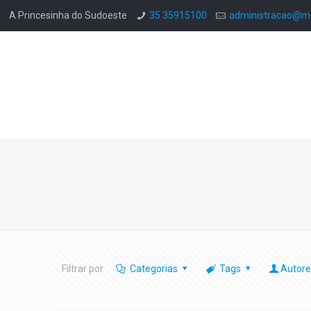
A Princesinha do Sudoeste
35 35915100
administracao@mo
Filtrar por
Categorias
Tags
Autore