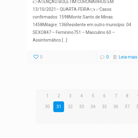
👉ATENÇÃO BOLETIM CORONAVÍRUS EM
13/10/2021– QUARTA-FEIRA👈 ✅Casos
confirmados: 1598Monte Santo de Minas:
1458Milagre: 136Residente em outro município: 04
SEXO847 – Feminino751 – Masculino 60 –
Assintomático
[…]
0
0
Leia mais
1
2
3
4
5
6
7
8
30
31
32
33
34
35
36
37