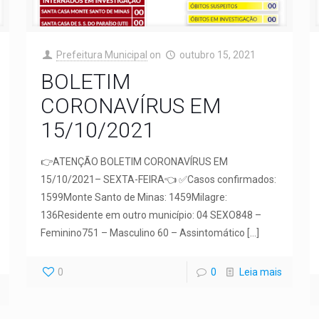
Prefeitura Municipal
on
outubro 15, 2021
BOLETIM
CORONAVÍRUS EM
15/10/2021
👉ATENÇÃO BOLETIM CORONAVÍRUS EM
15/10/2021– SEXTA-FEIRA👈 ✅Casos confirmados:
1599Monte Santo de Minas: 1459Milagre:
136Residente em outro município: 04 SEXO848 –
Feminino751 – Masculino 60 – Assintomático
[…]
0
0
Leia mais