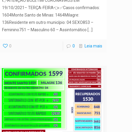
👉ATENÇÃO BOLETIM CORONAVÍRUS EM
19/10/2021– TERÇA-FEIRA👈 ✅Casos confirmados:
1604Monte Santo de Minas: 1464Milagre:
136Residente em outro município: 04 SEXO853 –
Feminino751 – Masculino 60 – Assintomático
[…]
0
0
Leia mais