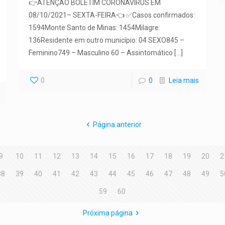
👉ATENÇÃO BOLETIM CORONAVÍRUS EM
08/10/2021– SEXTA-FEIRA👈 ✅Casos confirmados:
1594Monte Santo de Minas: 1454Milagre:
136Residente em outro município: 04 SEXO845 –
Feminino749 – Masculino 60 – Assintomático
[…]
0
0
Leia mais
Página anterior
9
10
11
12
13
14
15
16
17
18
19
20
2
38
39
40
41
42
43
44
45
46
47
48
49
5
59
60
Próxima página