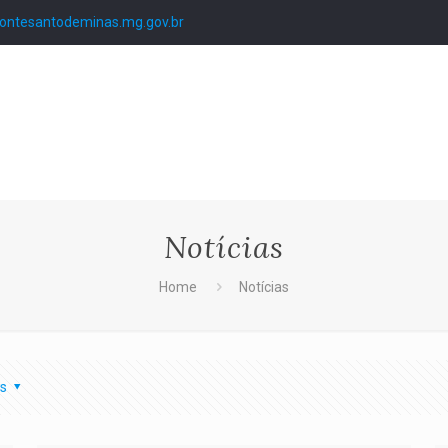
ntesantodeminas.mg.gov.br
Notícias
Home
Notícias
s