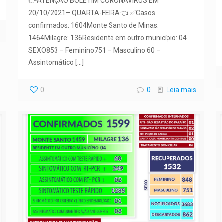
👉ATENÇÃO BOLETIM CORONAVÍRUS EM
20/10/2021– QUARTA-FEIRA👈 ✅Casos
confirmados: 1604Monte Santo de Minas:
1464Milagre: 136Residente em outro município: 04
SEXO853 – Feminino751 – Masculino 60 –
Assintomático
[…]
0
0
Leia mais