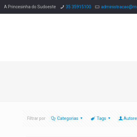
A Princesinha do Sudoeste
35 35915100
administracao@mo
Filtrar por
Categorias
Tags
Autore