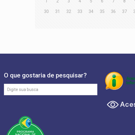
1
2
3
4
5
6
7
8
30
31
32
33
34
35
36
37
O que gostaria de pesquisar?