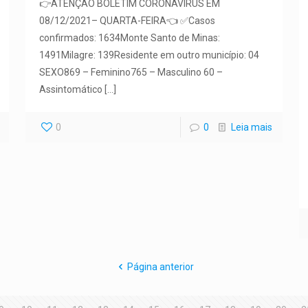
👉ATENÇÃO BOLETIM CORONAVÍRUS EM
08/12/2021– QUARTA-FEIRA👈 ✅Casos
confirmados: 1634Monte Santo de Minas:
1491Milagre: 139Residente em outro município: 04
SEXO869 – Feminino765 – Masculino 60 –
Assintomático
[…]
0
0
Leia mais
Página anterior