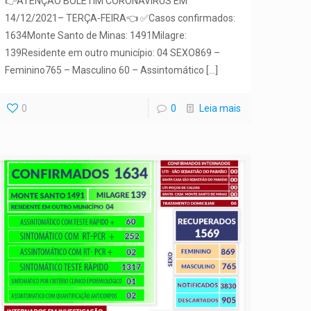
👉ATENÇÃO BOLETIM CORONAVÍRUS EM
14/12/2021– TERÇA-FEIRA👈 ✅Casos confirmados:
1634Monte Santo de Minas: 1491Milagre:
139Residente em outro município: 04 SEXO869 –
Feminino765 – Masculino 60 – Assintomático
[…]
0
0
Leia mais