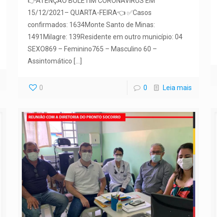
👉ATENÇÃO BOLETIM CORONAVÍRUS EM
15/12/2021– QUARTA-FEIRA👈 ✅Casos
confirmados: 1634Monte Santo de Minas:
1491Milagre: 139Residente em outro município: 04
SEXO869 – Feminino765 – Masculino 60 –
Assintomático
[…]
0
0
Leia mais