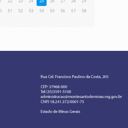
1
22
23
24
25
26
27
28
29
0
51
52
53
54
55
56
57
58