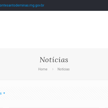
ntesantodeminas.mg.gov.br
Notícias
Home
Notícias
s