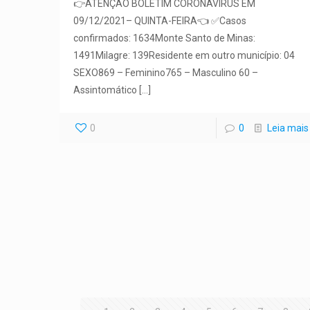
👉ATENÇÃO BOLETIM CORONAVÍRUS EM
09/12/2021– QUINTA-FEIRA👈 ✅Casos
confirmados: 1634Monte Santo de Minas:
1491Milagre: 139Residente em outro município: 04
SEXO869 – Feminino765 – Masculino 60 –
Assintomático
[…]
0
0
Leia mais