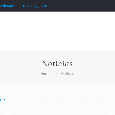
ntesantodeminas.mg.gov.br
Notícias
Home
Notícias
s