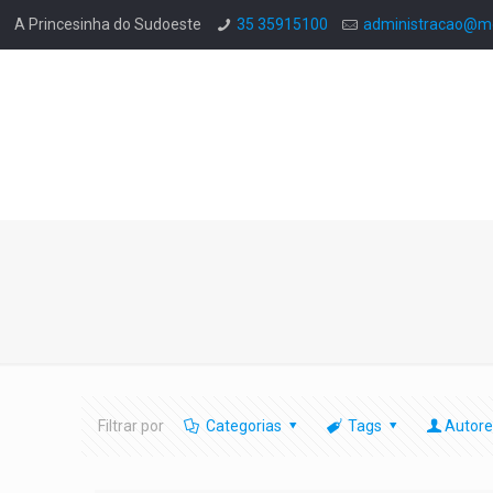
A Princesinha do Sudoeste
35 35915100
administracao@mo
Filtrar por
Categorias
Tags
Autore