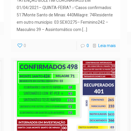
?ATENÇÃO BOLETIM CORONAVÍRUS EM
01/04/2021– QUINTA-FEIRA? ✅Casos confirmados:
517Monte Santo de Minas: 440Milagre: 74Residente
em outro município: 03 SEXO275– Feminino242 –
Masculino 39 – Assintomático com
[…]
0
0
Leia mais