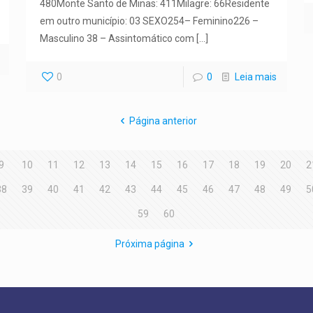
480Monte Santo de Minas: 411Milagre: 66Residente
em outro município: 03 SEXO254– Feminino226 –
Masculino 38 – Assintomático com
[…]
0
0
Leia mais
Página anterior
9
10
11
12
13
14
15
16
17
18
19
20
2
38
39
40
41
42
43
44
45
46
47
48
49
5
59
60
Próxima página