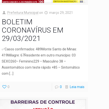
Prefeitura Municipal
on
março 29, 2021
BOLETIM
CORONAVÍRUS EM
29/03/2021
✅Casos confirmados: 489Monte Santo de Minas:
419Milagre: 67Residente em outro município: 03
SEXO260– Feminino229 – Masculino 38 –
Assintomático com teste rápido +85 – Sintomático
com
[…]
0
0
Leia mais