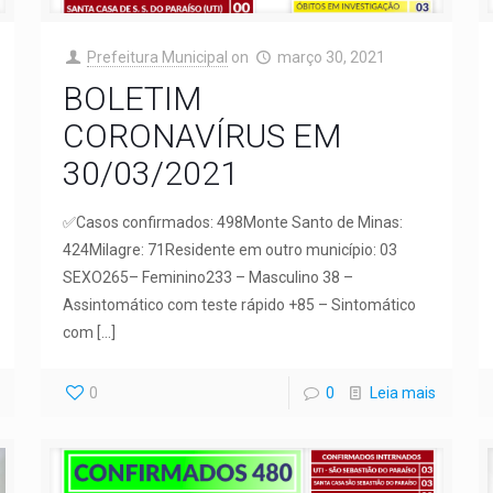
Prefeitura Municipal
on
março 30, 2021
BOLETIM
CORONAVÍRUS EM
30/03/2021
✅Casos confirmados: 498Monte Santo de Minas:
424Milagre: 71Residente em outro município: 03
SEXO265– Feminino233 – Masculino 38 –
Assintomático com teste rápido +85 – Sintomático
com
[…]
0
0
Leia mais