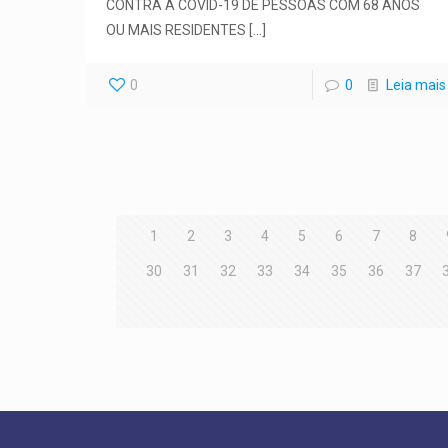
CONTRA A COVID-19 DE PESSOAS COM 68 ANOS
OU MAIS RESIDENTES
[…]
0
0
Leia mais
1
2
3
4
5
6
7
8
30
31
32
33
34
35
36
37