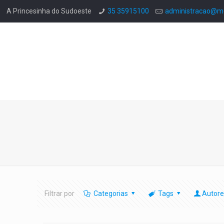
A Princesinha do Sudoeste
35 35915100
administracao@mo
Filtrar por
Categorias
Tags
Autore