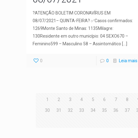
?ATENÇÃO BOLETIM CORONAVÍRUS EM
08/07/2021– QUINTA-FEIRA? ✅Casos confirmados:
1269Monte Santo de Minas: 1135Milagre:
130Residente em outro município: 04 SEXO670 –
Feminino599 – Masculino 58 – Assintomático
[…]
0
0
Leia mais
1
2
3
4
5
6
7
8
30
31
32
33
34
35
36
37