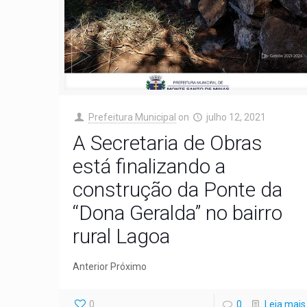
Prefeitura Municipal
on
julho 12, 2021
A Secretaria de Obras
está finalizando a
construção da Ponte da
“Dona Geralda” no bairro
rural Lagoa
Anterior Próximo
0
0
Leia mais