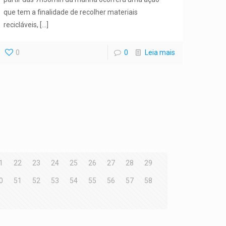
que tem a finalidade de recolher materiais
recicláveis,
[…]
0
0
Leia mais
1
22
23
24
25
26
27
28
29
0
51
52
53
54
55
56
57
58